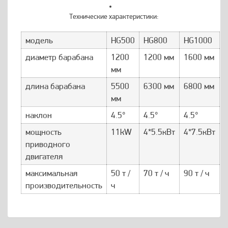
Технические характеристики:
модель
HG500
HG800
HG1000
диаметр барабана
1200
1200 мм
1600 мм
мм
длина барабана
5500
6300 мм
6800 мм
мм
наклон
4.5°
4.5°
4.5°
4
мощность
11kW
4*5.5кВт
4*7.5кВт
4
приводного
двигателя
максимальная
50 т /
70 т / ч
90 т / ч
1
производительность
ч