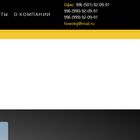
Офис:
996 (501) 92-09-91
996 (990) 92-09-91
КТЫ
О КОМПАНИИ
996 (999) 92-09-91
howokg@mail.ru