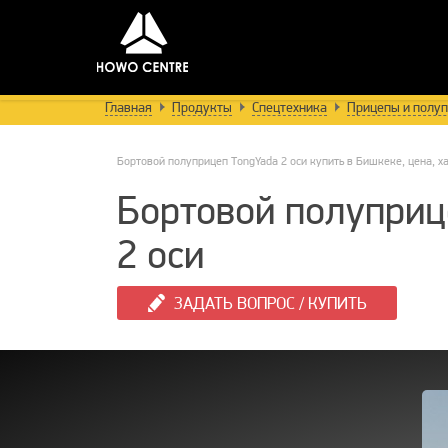
Главная
Продукты
Спецтехника
Прицепы и полу
Бортовой полуприцеп TongYada 2 оси купить в Бишкеке, цена, х
Бортовой полуприц
2 оси
ЗАДАТЬ ВОПРОС / КУПИТЬ