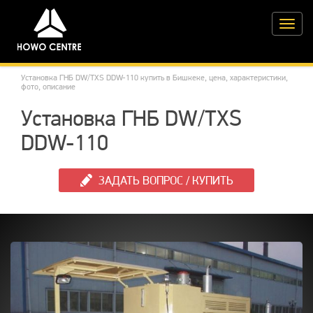
Toggle
naviga
Установка ГНБ DW/TXS DDW-110 купить в Бишкеке, цена, характеристики,
фото, описание
Установка ГНБ DW/TXS
DDW-110
ЗАДАТЬ ВОПРОС / КУПИТЬ