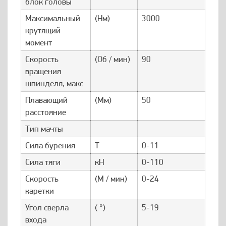
блок головы
Максимальный
(Нм)
3000
крутящий
момент
Скорость
(Об / мин)
90
вращения
шпинделя, макс
Плавающий
(Мм)
50
расстояние
Тип мачты
Сила бурения
Т
0-11
Сила тяги
кН
0-110
Скорость
(М / мин)
0-24
каретки
Угол сверла
( °)
5-19
входа