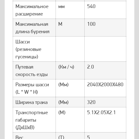
Максимальное
мм
540
расширение
Максимальная
М
100
длина бурения
Шасси
(резиновые
гусеницы)
Путевая
(Км / ч)
2.0
скорость езды
Размеры шасси
(Мм)
2040X2000X480
(L * W * H)
Ширина трака
(Мм)
320
Транспортные
(М)
5.1X2.05X2.1
габариты
(ДхШхВ)
Вес
(Т)
5